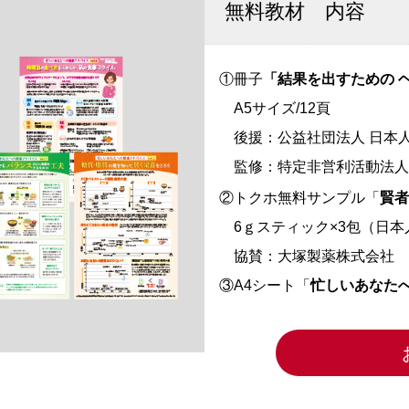
無料教材 内容
①冊子
「結果を出すための 
A5サイズ/12頁
後援：公益社団法人 日本人
監修：特定非営利活動法人 
②トクホ無料サンプル「
賢者
6ｇスティック×3包（日本
協賛：大塚製薬株式会社
③A4シート「
忙しいあなた