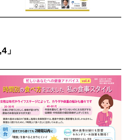
l.1,2,4」