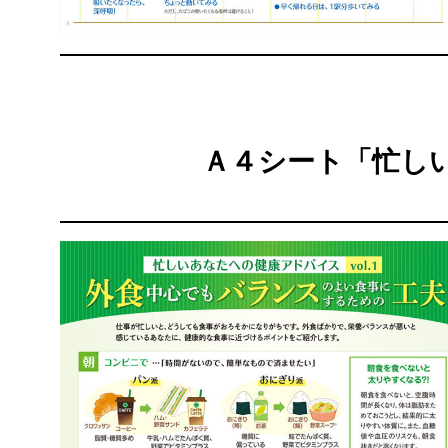
Ａ４シート「
忙し