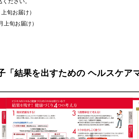
込ください。
月上旬お届け）
0月上旬お届け）
子
「結果を出すための ヘルスケア